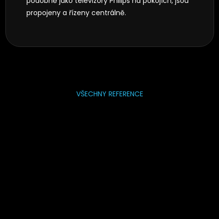
podobně jako televizory Philips na pokojích, jsou
propojeny a řízeny centrálně.
VŠECHNY REFERENCE