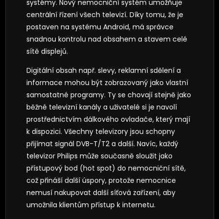
systémy. Nový nemocniční systém umožňuje
centrální řízení všech televizí. Díky tomu, že je
postaven na systému Android, má správce
snadnou kontrolu nad obsahem a stavem celé
sítě displejů.
Digitální obsah např. slevy, reklamní sdělení a
informace mohou být zobrazovaný jako vlastní
samostatné programy. Ty se chovají stejně jako
běžné televizní kanály a uživatelé si je navolí
prostřednictvím dálkového ovladače, který mají
k dispozici. Všechny televizory jsou schopny
přijímat signál DVB-T/T2 a další. Navíc, každý
televizor Philips může současně sloužit jako
přístupový bod (hot spot) do nemocniční sítě,
což přináší další úspory, protože nemocnice
nemusí nakupovat další síťová zařízení, aby
umožnila klientům přístup k internetu.